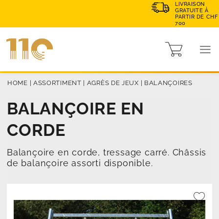
LIVRAISON
GRATUITE À
PARTIR DE CHF
700
HOME
|
ASSORTIMENT
|
AGRÈS DE JEUX
|
BALANÇOIRES
BALANÇOIRE EN
CORDE
Balançoire en corde, tressage carré. Châssis
de balançoire assorti disponible.