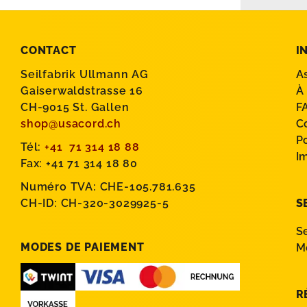
CONTACT
I
Seilfabrik Ullmann AG
A
Gaiserwaldstrasse 16
À
CH-9015 St. Gallen
F
shop@usacord.ch
C
P
Tél:
+41 71 314 18 88
I
Fax: +41 71 314 18 80
Numéro TVA: CHE-105.781.635
CH-ID: CH-320-3029925-5
S
S
MODES DE PAIEMENT
M
R