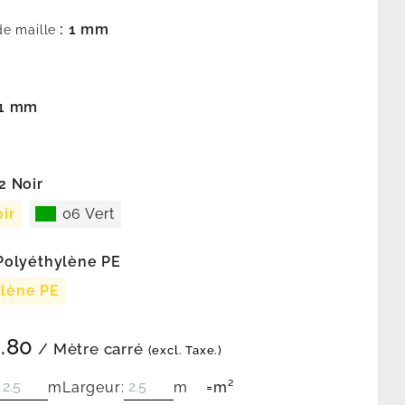
: 1 mm
de maille
 1 mm
02 Noir
ir
06 Vert
 Polyéthylène PE
ylène PE
.80
/ Mètre carré
(excl. Taxe.)
m
Largeur:
m
=
m²