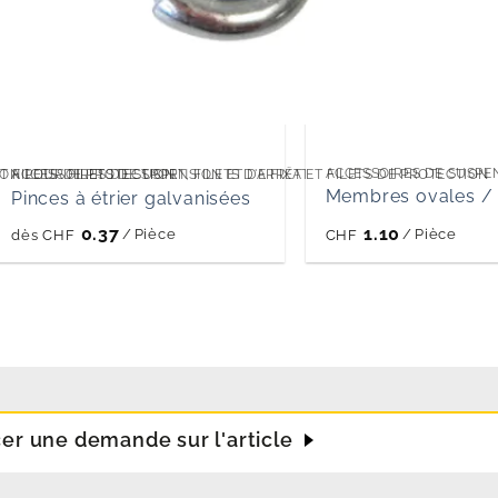
ACCESSOIRES DE SUSPENS
ET FILETS DE PROTECTION
ON POUR FILETS DE SPORT, FILETS D'ARRÊT ET FILETS DE PROTECTION
ACCESSOIRES DE SUSPENSION ET DE FIXATION POUR FILETS DE SPORT,
Membres ovales / 
Pinces à étrier galvanisées
0.37
1.10
/
Pièce
/
Pièce
dès
CHF
CHF
cer une demande sur l'article