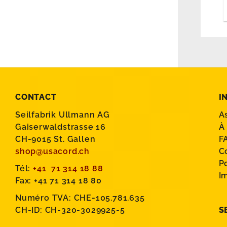
CONTACT
I
Seilfabrik Ullmann AG
A
Gaiserwaldstrasse 16
À
CH-9015 St. Gallen
F
shop@usacord.ch
C
P
Tél:
+41 71 314 18 88
I
Fax: +41 71 314 18 80
Numéro TVA: CHE-105.781.635
CH-ID: CH-320-3029925-5
S