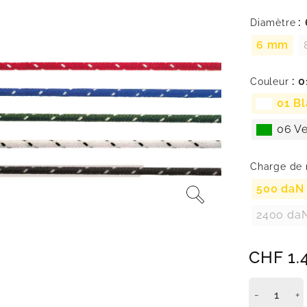
:
Diamètre
6 mm
: 
Couleur
01 B
06 Ve
Charge de 
500 daN
2400 da
CHF
1.