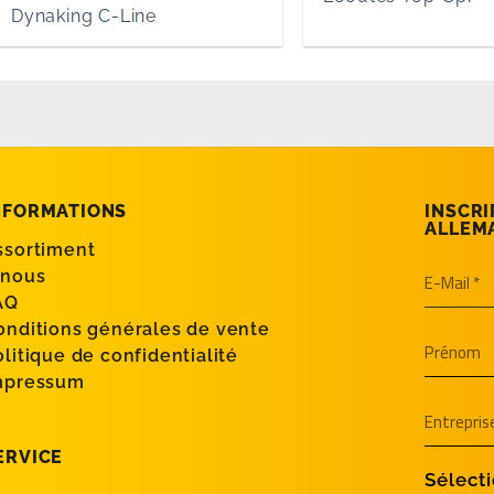
Dynaking C-Line
NFORMATIONS
INSCRI
ALLEM
ssortiment
 nous
AQ
onditions générales de vente
olitique de confidentialité
mpressum
ERVICE
Sélecti