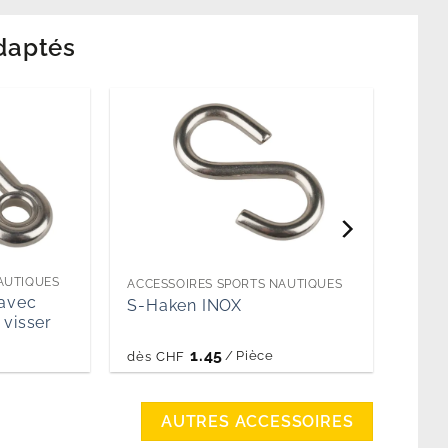
daptés
AUTIQUES
ACCE
ACCESSOIRES SPORTS NAUTIQUES
avec
Plat
S-Haken INOX
à visser
INOX
1.45
/
Pièce
dès
dès
CHF
AUTRES ACCESSOIRES