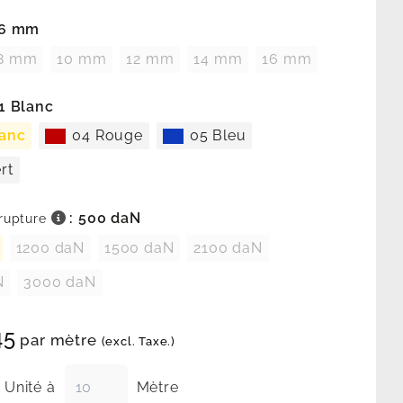
 6 mm
8 mm
10 mm
12 mm
14 mm
16 mm
01 Blanc
lanc
04 Rouge
05 Bleu
rt
: 500 daN
rupture
1200 daN
1500 daN
2100 daN
N
3000 daN
45
par mètre
(excl. Taxe.)
Unité à
Mètre