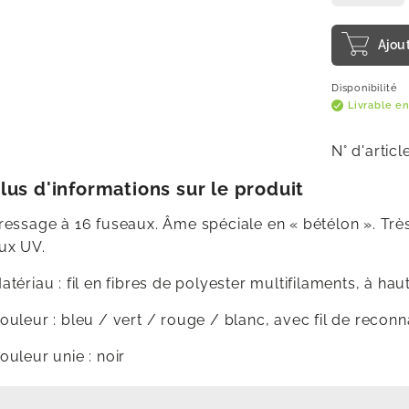
Ajou
Disponibilité
Livrable en
N° d'articl
lus d'informations sur le produit
ressage à 16 fuseaux. Âme spéciale en « bétélon ». Très f
ux UV.
atériau : fil en fibres de polyester multifilaments, à hau
ouleur : bleu / vert / rouge / blanc, avec fil de reconn
ouleur unie : noir