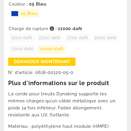
: 05 Bleu
Couleur
05 Bleu
: 11000 daN
Charge de rupture
1200 daN
2300 daN
2700 daN
5000 daN
7000 daN
11000 daN
N° d'article:
0618-00120-05-0
Plus d'informations sur le produit
La corde pour treuils Dynaking supporte les
mêmes charges qu’un câble métallique avec un
poids 14 fois inférieur. Faible allongement,
résistante aux UV, flottante.
Matériau ; polyéthylène haut module (HMPE)