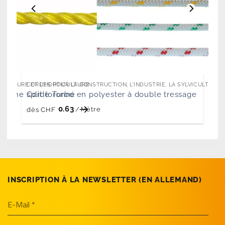
VICULTURE ET L'HORTICULTURE
CORDES POUR LA CONSTRUCTION, L'INDUSTRIE, LA SYLVICULTURE 
ylène split toronné
Corde Turbo en polyester à double tressage
0.63
/
Mètre
dès
CHF
INSCRIPTION À LA NEWSLETTER (EN­ ALLEMAND)